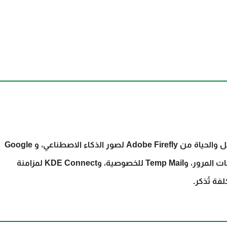
يومياً لتبسيط العمل والحياة من Adobe Firefly لصور الذكاء الاصطناعي، و Google
Notebook LLM لتنظيم المستندات، وBitwarden لكلمات المرور، وTemp Mail للخصوصية، وKDE Connect لمزامنة
ُذكر.