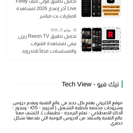
تحميل تطبيق فوتي لايف Footy
Live آخر إصدار 2026 لمشاهدة
المباريات بث مباشر
يوليو 25, 2026
تحميل تطبيق Reezn TV ريزن
تيفي لمشاهدة القنوات
والمسلسلات مجاناً للاندرويد
تيك فيو - Tech View
موقع الكتروني يهتم بكل جديد في عالم التقنية ويقدم دروس
وشروحات مختصة بأنظمة التشغيل ( أندرويد - iOS - ويندوز -
الذكاء الاصطناعي - تعلم البرمجة - تطبيقات ). اكتشف معنا
عالم التقنية واستفد من الدروس اليومية التي نقدمها بشكل
حصري.