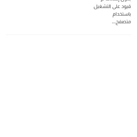
قيود على التشغيل
باستخدام
متصفح...