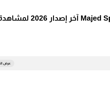
تحميل تطبيق ماجد سبورت Majed Sport آخر إصدار 2026 لمشا