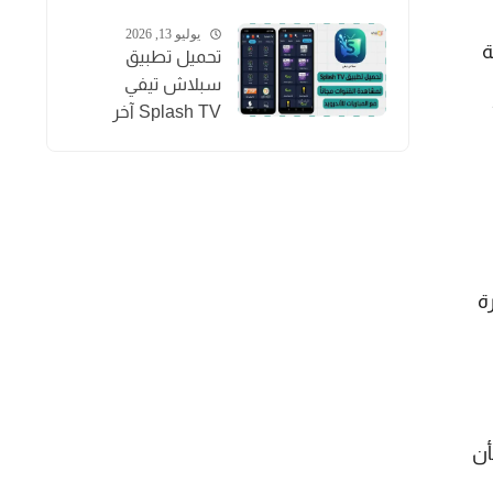
المباريات والقنوات
والأفلام
يوليو 13, 2026
تحميل تطبيق
سبلاش تيفي
Splash TV آخر
إصدار 2026
لمشاهدة القنوات
للاندرويد APK
ة
أن