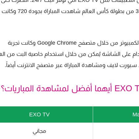
البث يعمل فقط عند انطلاق المباريات على عكس بعض التطبيقات مثل EXO TV التي توفر البث 24/7. انتظرت حتى
المساء وعند انطلاق مباراة النرويج والبرازيل في دور الـ32 من بطولة كأس العالم شاهدت المباراة بجودة 720 وكانت
استخدمت الموقع الخاص بهم وقت البث المباشر على الكمبيوتر من خلال متصفح Google Chrome وكانت تجربة
م على الشاشة يُمكن من خلال استخدام خاصية البث من اله
سبورت لايف ومشاهدة المباراة عبر متصفح الانترنت أيضاً.
EXO TV
Ma
مجاني