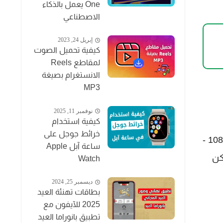
One يعمل بالذكاء
الاصطناعي
إبريل 24, 2023
كيفية تحميل الصوت
لمقاطع Reels
الانستغرام بصيغة
MP3
نوفمبر 11, 2025
كيفية استخدام
خرائط جوجل على
تطبيق Majed Sport هو منصة مجانية لمشاهدة القنوات الرياضية بدون تقطعات، ويوفر بث مباشر للمباريات بدقة 1080 -
ساعة آبل Apple
عرض القنوات 24 ساعة ولكن
Watch
ديسمبر 25, 2024
بطاقات تهنئة العيد
2025 للآيفون مع
تطبيق بانوراما العيد