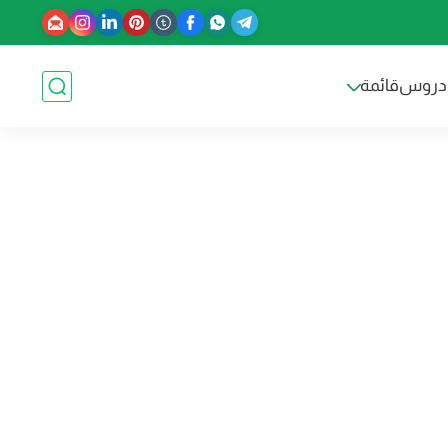
دروس
قائمة