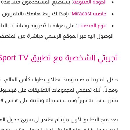
الجودة المتنوعة
: يستطيع المستخدمون مشاهدة مباريات اليوم بجودة ( SD
خاصية Miracast
: بإمكانك ربط هاتفك بالتلفزيون لاسلكياً عبر خاصية racast
تنوع المنصات
: على هواتف الأندرويد وشاشات التل
الوصول إليه عبر الموقع الرسمي مباشرة من المتصفح ا
تجربتي الشخصية مع تطبيق Majed Sport TV
خلال الفترة الماضية ومنذ انطلاق بطولة كأس العالم،
ومجاناً. أثناء تصفحي لمجموعات التطبيقات على فيسبوك
فقررت تجربته فوراً وقمت بتحميله وتثبيته على هاتفي Honor x9a بسهولة.
بعد فتح التطبيق لأول مرة لم يظهر لي سوى جدول المب