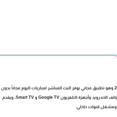
الأصلي آخر إصدار 2026 وهو تطبيق مجاني يوفر البث المباشر لمباريات اليوم مجاناً بدون
تقطيع بدقة FHD و SD عبر تقنية IPTV على كل من هواتف الاندرويد وأجهزة التلفزيون Google TV و Smart TV، ويقدم
 ومشغل قنوات داخلي.