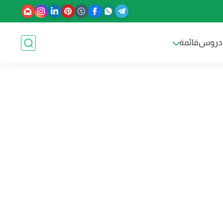
دروس
قائمة