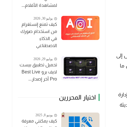
لمشاهدة الأفلام...
يوليو 30, 2026
كيف تمنع إنستغرام
من استخدام صورك
في الذكاء
الاصطناعي
ل إلى
يوليو 29, 2026
تحميل تطبيق بيست
 ما
لايف برو Best Live
Pro آخر إصدار...
إدارة
اختيار المحررين
يثة
يونيو 8, 2025
كيف يمكنني معرفة