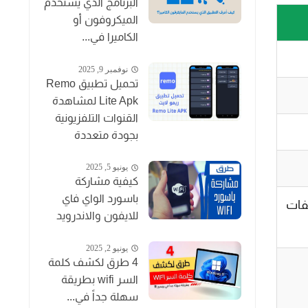
البرنامج الذي يستخدم
الميكروفون أو
الكاميرا في...
نوفمبر 9, 2025
تحميل تطبيق Remo
Lite Apk لمشاهدة
القنوات التلفزيونية
بجودة متعددة
يونيو 5, 2025
كيفية مشاركة
باسورد الواي فاي
لفات
للايفون والاندرويد
يونيو 2, 2025
4 طرق لكشف كلمة
السر wifi بطريقة
سهلة جداً في...