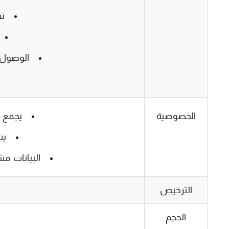
تق
الوصول 
الخصوصية
يجمع 
يش
البيانات مش
الترخيص
الحجم