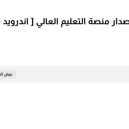
يق هيبك HEPIQ آخر إصدار منصة التعليم العالي [ اندرويد -