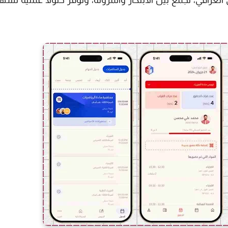
 العراقي، تجمع بين الابتكار والمرونة، وتوفر حلولاً عملية تسه