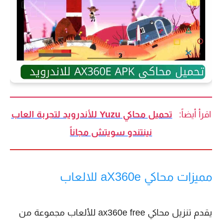
اقرأ أيضاً:
تحميل محاكي Yuzu للأندرويد لتجربة العاب
نينتندو سويتش مجاناً
مميزات محاكي aX360e للالعاب
يقدم تنزيل محاكي ax360e free للألعاب مجموعة من