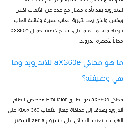
للاندرويد يعد بأداء ممتاز مع عدد من الألعاب اكس
بوكس والذي يعد بتجربة العاب مميزة وقائمة العاب
بازدياد مستمر. فيما يلي، نشرح كيفية تحميل aX360e
مجاناً لأجهزة أندرويد.
ما هو محاكي aX360e للاندرويد وما
هي وظيفته؟
محاكي aX360e هو تطبيق Emulator مخصص لنظام
أندرويد يهدف إلى محاكاة جهاز الألعاب Xbox 360 على
الهواتف. يعتمد المحاكي على مشروع Xenia الشهير