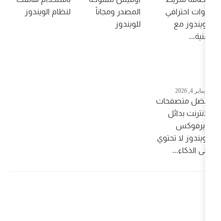
المصدر ومجاناً
لنظام الويندوز
للويندوز