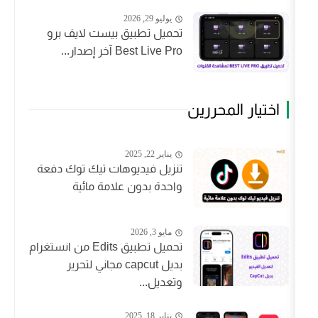
يوليو 29, 2026
تحميل تطبيق بيست لايف برو
Best Live Pro آخر إصدار...
محررين
يناير 22, 2025
تنزيل فيديوهات تيك توك دفعة
واحدة بدون علامة مائية
مايو 3, 2026
تحميل تطبيق Edits من انستغرام
بديل capcut مجاني لتحرير
وتعديل...
يناير 18, 2025