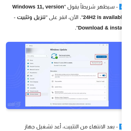
طاً يقول "
Windows 11, version
24H
". الآن، انقر على "
تنزيل وتثبيت
-
".
Down
اء من التثبيت، أعد تشغيل جهاز