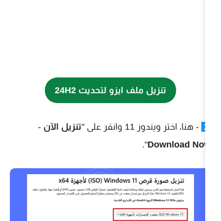
يل ملف ايزو لتحديث 24H2
انقر على "
تنزيل الآن
-
".
D