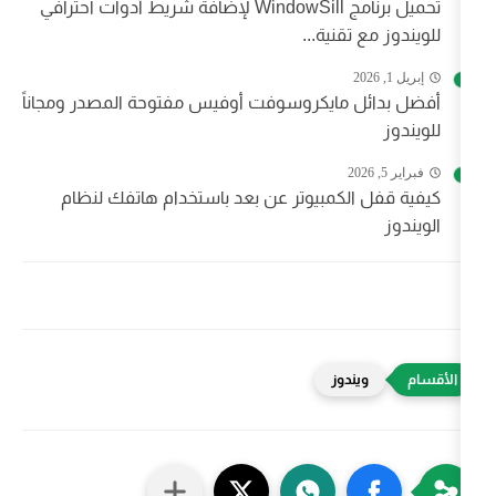
تحميل برنامج WindowSill لإضافة شريط أدوات احترافي
نية...
مايكروسوفت أوفيس مفتوحة المصدر ومجاناً
كمبيوتر عن بعد باستخدام هاتفك لنظام
دوز