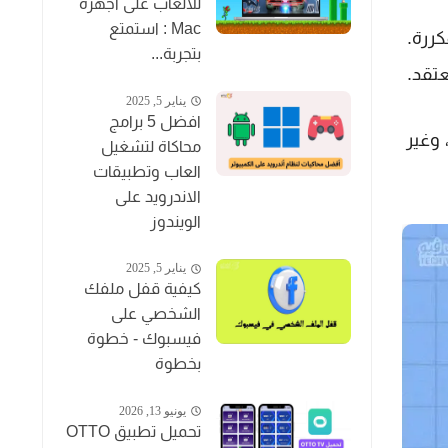
للألعاب على أجهزة
Mac : استمتع
لمكررة.
بتجربة...
عتقد.
يناير 5, 2025
افضل 5 برامج
 وغير
محاكاة لتشغيل
العاب وتطبيقات
الاندرويد على
الويندوز
يناير 5, 2025
كيفية قفل ملفك
الشخصي على
فيسبوك - خطوة
بخطوة
يونيو 13, 2026
تحميل تطبيق OTTO