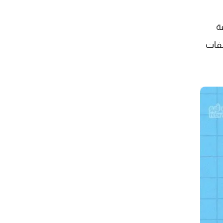
ة
ء ملفات