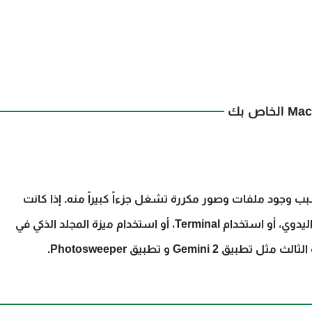
إذا كانت سعة تخزين جهازك Mac تنفد، فربما يكون السبب وجود ملفات وصور مكررة تشغل جزءاً كبيراً منه. إذا كانت
الملفات قليلة، يمكنك ايجادها وحذفها من خلال البحث اليدوي، أو استخدام Terminal، أو استخدام ميزة المجلد الذكي في