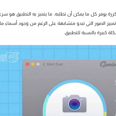
فات المكررة يوفر كل ما يمكن أن تطلبه. ما يتميز به التطبيق هو سرع
صه للملفات. في اختبارنا للتطبيق استطاع Gemini 2 تمييز الصور التي تبدو متشابهة على الرغم من وجود أسما
ة كبيرة بالنسبة للتطبيق.