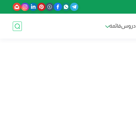
دروس
قائمة