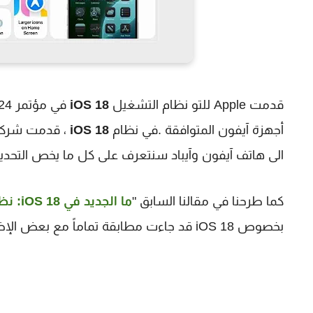
قدمت Apple للتو نظام التشغيل
iOS 18
أجهزة آيفون المتوافقة .في نظام
iOS 18
الى هاتف آيفون وآيباد سنتعرف على كل ما يخص التحديث الجديد من iOS
كما طرحنا في مقالنا السابق "
ما الجديد في iOS 18: نظرة شاملة على التحديث الكبير القادم للآيفون
بخصوص iOS 18 قد جاءت مطابقة تماماً مع بعض الإضافات. دعونا نتعرف على كل مايخص تحديث iOS 18. فلنبدأ.