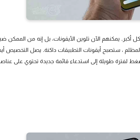
كبر. يمكنهم الآن تلوين الأيقونات، بل إنه من الممكن ض
المظلم ، ستصبح أيقونات التطبيقات داكنة. يصل التخصيص أيضا
لضغط لفترة طويلة إلى استدعاء قائمة جديدة تحتوي على عناصر