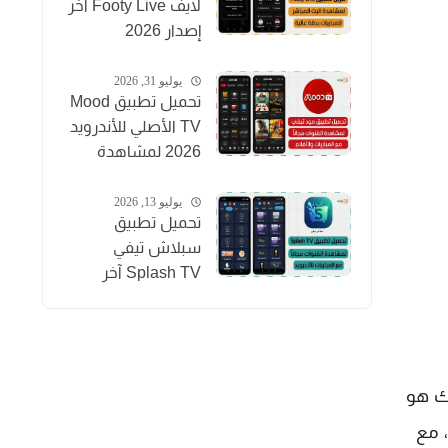
لايف Footy Live آخر
إصدار 2026
لمشاهدة المباريات
بث مباشر
يوليو 31, 2026
تحميل تطبيق Mood
TV الأصلي للأندرويد
2026 لمشاهدة
المباريات والقنوات
والأفلام
يوليو 13, 2026
تحميل تطبيق
سبلاش تيفي
Splash TV آخر
إصدار 2026
لمشاهدة القنوات
للاندرويد APK
ك هو
 مع