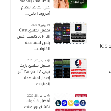
التطبيقات المخفية
على الهاتف لنظام
أندرويد [ دليل...
يونيو 9, 2026
تحميل تطبيق Cast
X Plus كاست اكس
بلص لمشاهدة
 الذكاء الاصطناعي الجديد وميزات جديدة جلبها تحديث iOS 18
القنوات...
مارس 22, 2026
تحميل تطبيق ياريكا
ت
تيفي Yariga TV آخر
إصدار لمشاهدة
المباريات...
مارس 18, 2026
أفضل 5 أدوات
لأنشاء بوربوينت