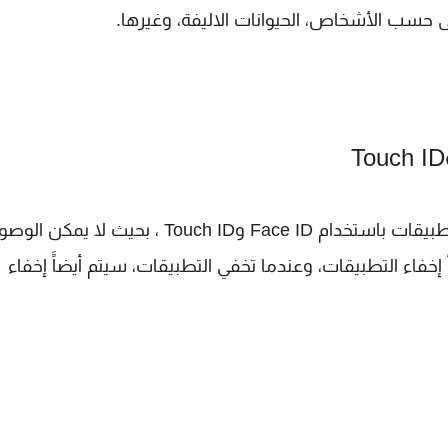
سب الأشخاص، الحيوانات الاليفة، وغيرها.
هي إمكانية حظر التطبيقات باستخدام Face ID وTouch ID ، بحيث لا يمكن 
 إخفاء التطبيقات، وعندما تخفي التطبيقات، سيتم أيضاًَ إخفاء