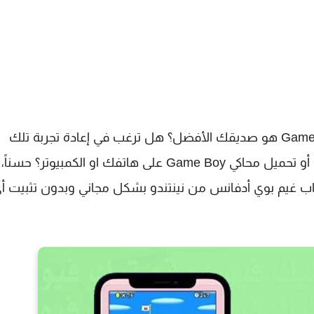
هل تشتاق إلى أيام طفولتك عندما كان Game Boy Advance هو صديقك الأفضل؟ هل ترغب في إعادة تجربة تلك
اللحظات الجميلة دون الحاجة إلى شراء جهاز Game Boy أو تحميل محاكي Game Boy على هاتفك او الكمبيوتر؟
اب غيم بوي أدفانس من نينتندو بشكل مجاني وبدون تثبيت أ