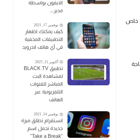
الايفون بواسطة
مدير...
اب لها مكان خاص
نوفمبر 17, 2021
كيف يمكنك اظهار
التطبيقات المخفية
في أي هاتف اندرويد
أكتوبر 11, 2025
بدون الحاجة
تطبيق BLACK TV
لمشاهدة البث
المباشر للقنوات
التلفزيونية عبر
الهاتف
نوفمبر 14, 2021
انستقرام تطلق ميزة
جديدة تحمل اسم
"Take a Break"