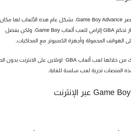
دعنا نتفق أولا ان حينما نذكر لك مختصر GBA فهي مختصر Game Boy Advance. بشكل عام هذه الألع
في قلوب عشاق اللعبة. كان هناك وقت كانت فيه جهاز تحكم GBA إلزامي للعب ألعاب Game Boy. ولكن بفضل
بالإضافة إلى ذلك، هناك الآن بعض المنصات التي يمكنك من خلالها لعب ألعاب GBA اونلاين على الانترنت 