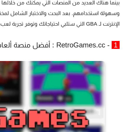
وسهولة استخدامهم. بعد البحث والاختبار الشامل لمخ
الإنترنت لـ GBA التي ستلبي احتياجاتك وتوفر تجربة لعب ممتعة.
1
- RetroGames.cc : أفضل منصة ألعاب ريترو عبر الإنترنت