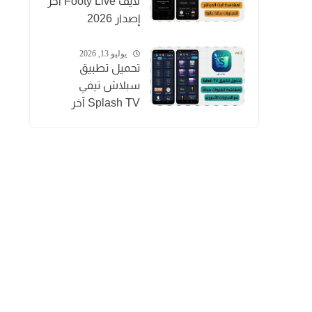
لايف Footy Live آخر
إصدار 2026
لمشاهدة المباريات
بث مباشر
يوليو 13, 2026
تحميل تطبيق
سبلاش تيفي
Splash TV آخر
إصدار 2026
لمشاهدة القنوات
للاندرويد APK