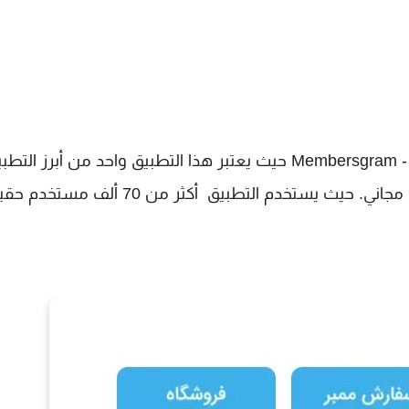
طريقة زيادة المتابعين ستعتمد على تطبيق ممبرز جرام - Membersgram حيث يعتبر هذا التطبيق واحد من أبرز
 يستخدم التطبيق أكثر من 70 ألف مستخدم حقيقي.