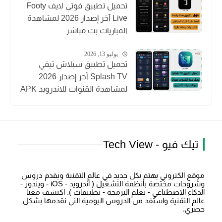
تحميل تطبيق فوتي لايف Footy
Live آخر إصدار 2026 لمشاهدة
المباريات بث مباشر
يوليو 13, 2026
تحميل تطبيق سبلاش تيفي
Splash TV آخر إصدار 2026
لمشاهدة القنوات للاندرويد APK
تيك فيو - Tech View
موقع الكتروني يهتم بكل جديد في عالم التقنية ويقدم دروس
وشروحات مختصة بأنظمة التشغيل ( أندرويد - iOS - ويندوز -
الذكاء الاصطناعي - تعلم البرمجة - تطبيقات ). اكتشف معنا
عالم التقنية واستفد من الدروس اليومية التي نقدمها بشكل
حصري.