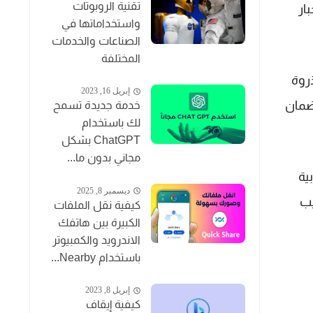
تقنية الروبوتات
ار
واستخداماتها في
الصناعات والخدمات
المختلفة
لذروة
إبريل 16, 2023
ضمان
خدمة جديدة تسمح
لك باستخدام
ChatGPT بشكل
مجاني بدون ما...
بية
ديسمبر 8, 2025
يب
كيفية نقل الملفات
الكبيرة بين هاتفك
الاندرويد والكمبيوتر
باستخدام Nearby...
إبريل 8, 2023
كيفية إيقاف