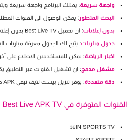
واجهة سريعة
: يمتلك البرنامج واجهة سريعة ويت
البحث المتطور
: يمكن الوصول الى القنوات الم
بدون إعلانات
: ان تحميل Best Live TV بدون إعلانات يضمن متابعة القنوات بدون فواصل للإعلان
جدول مباريات
: يتيح لك الجدول معرفة مباريات ال
اخبار الرياضة
: يمكن للمستخدمين الاطلاع على آخر 
مشغل مدمج
: ان تشغيل القنوات عبر التطبي
دقة متعددة
: يوفر تنزيل بيست لايف تيفي APK دقة مشاهدة تشمل SD - HD - FHD عالية جداً
القنوات المتوفرة في Best Live APK TV
beIN SPORTS TV
STARZ SPORT