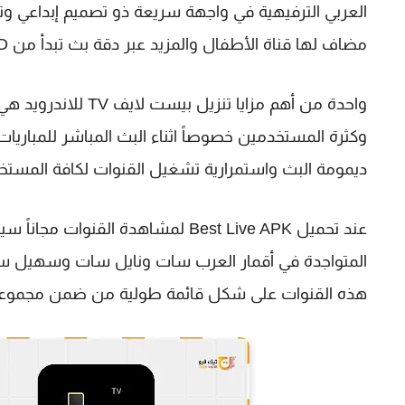
العربي الترفيهية في واجهة سريعة ذو تصميم إبداعي وتش
مضاف لها قناة الأطفال والمزيد عبر دقة بث تبدأ من SD وصولاً الى دقة FHD.
واحدة من أهم مزايا 
وكثرة المستخدمين خصوصاً اثناء البث المباشر للمباري
ديمومة البث واستمرارية تشغيل القنوات لكافة المستخ
عند تحميل Best Live APK لمشاهدة 
المتواجدة في أقمار العرب سات ونايل سات وسهيل سا
هذه القنوات على شكل قائمة طولية من ضمن مجموعة 