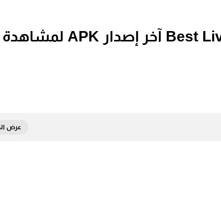
تحميل تطبيق بيست لايف Best Live TV آخر إصدار APK لمشاهدة