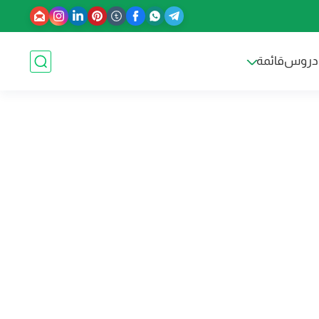
دروس
قائمة