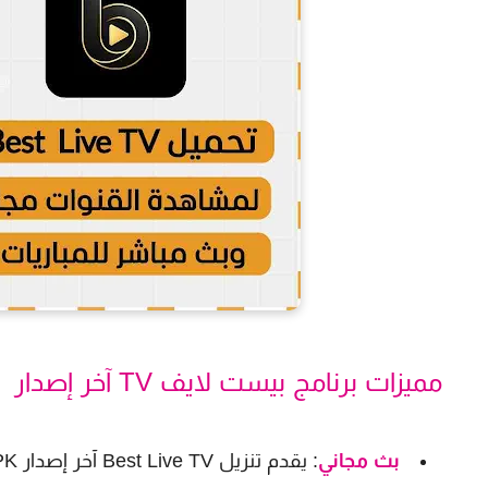
مميزات برنامج بيست لايف TV آخر إصدار
بث مجاني
: يقدم تنزيل Best Live TV آخر إصدار APK بثاً مباشراً مجانياً سواء على الهاتف أو شاشة التلفزيون