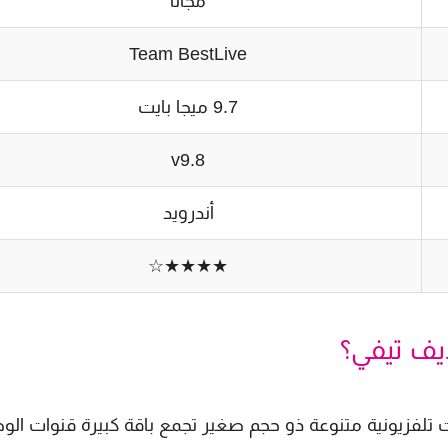
مجانا
Team BestLive
9.7 ميجا بايت
v9.8
أندرويد
★★★★☆
Be عبارة عن منصة قنوات تلفزيونية متنوعة ذو حجم صغير تجمع باقة كبيرة قنوات ا