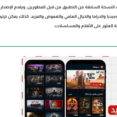
تم إطلاق نسخة سينمانا شبكتي الجديد بعد ان تم إيقاف النسخة السابقة من التطبيق من قبل المطورين. ويقدم الإصدار
جموعة الأقسام التي يوفرها مثل الأكشن والكوميديا والدراما والخيال العلمي والغموض والمزيد، كذلك يمكن ترت