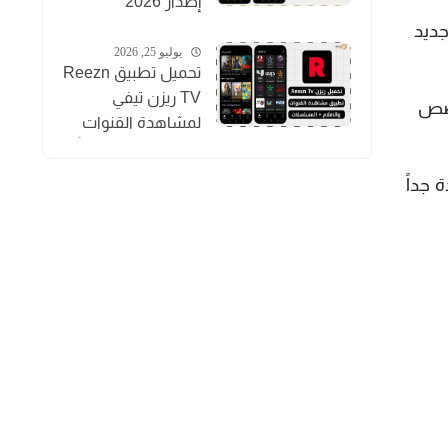
إصدار 2026
لمشاهدة المباريات
 جديد
بث مباشر
يوليو 25, 2026
تحميل تطبيق Reezn
TV ريزن تيفي
خصص
لمشاهدة القنوات
والمسلسلات مجاناً
للاندرويد
دة جداً