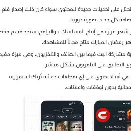
سينمانا TV الجديد ستحثل على تحديثات جديدة للمحتوى سواء كان ذلك إصدار فلم
فة كل جديد بصورة دورية.
ر شهر غزارة في إنتاج المسلسلات والبرامج، ستجد قسم م
ر رمضان المبارك متاح مجاناً للمشاهدة.
 في برنامج New Cinemana خاصية مشاركة البث فيما بين الهاتف والتلفزيون، وهي ميزة مفي
 التطبيق على التلفزيون بشكل مباشر.
هي أنه لا يحتوي على إي تقطعات دعائية تُربك استمرارية
جانية بدون توقفات واعلانات.