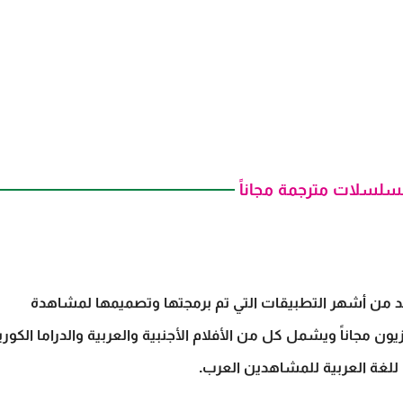
يعتبر تنزيل برنامج سينمانا الجديد APK احدث إصدار واحد من أشهر التطبيقات التي تم برمجتها وتصميمها لمشاهدة
لمسلسلات والبرامج بجودة 4K للهاتف والتلفزيون مجاناً ويشمل كل من الأفلام الأجنبية والعربية والدراما الكور
غة العربية للمشاهدين العرب.