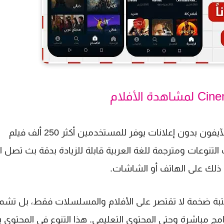
ان تنزيل تطبيق سينمانا شبكتي apk الجديد للاندرويد والآيفون بدون إعلانات يوفر للمستخدمين أكثر 250 ألف فيلم
نوعات ومترجمة للغة العربية قابلة للزيادة بدقة بث تصل ا
ci الجديد الوصول الى مكتبة ضخمة لا تقتصر على الأفلام والمسلسلات فقط، بل تش
 برامج مباشرة وحتى المحتوى التعليمي. هذا التنوع في المحتوى 