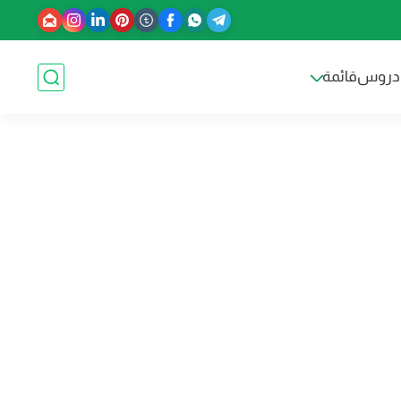
دروس
قائمة