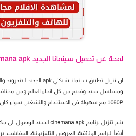
لمحة عن تحميل سينمانا الجديد Cinemana apk لمشاهدة الأفلام
ومسلسل جديد وقديم من كل انحاء العالم ومن مختلف الت
1080P مع سهولة في الاستخدام والتشغيل سواء كان ذلك على الهاتف أو الشاشات.
يتيح تنزيل برنامج nemana apk
أيضاً البرامج الوثائقية، العروض التلفزيونية، المقابلات،