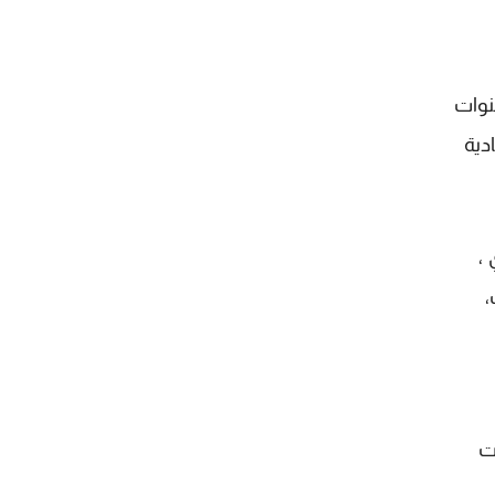
نوات
دية
،
،
منصات