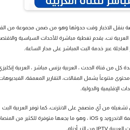
تصة بنقل الاخبار وقت حدوثها وهو من ضمن مجموعة من الق
ع العربية نت، يقدم تغطية مباشرة للأحداث السياسية والاقتصا
ر العاجلة عبر خدمة البث المباشر على مدار الساعة.
ة كل من قناة الحدث ، العربية بزنس مباشر ، العربية إنكليزي 
. مع ذلك يوفر الموقع محتوى متنوعاً يشمل المقالات، التقارير المعمقة، الفيديوهات
اث الإقليمية والدولية.
بث المباشر لقناة العربية بجودة FHD ويمكن تشغيله من أي متصفح على الانترنت، كما توفر العربية البث
الخاص بها عبر اليوتيوب وكذلك عبر التطبيقات على أنظمة الاندرويد و iOS ، وهو ما يجعها متوفرة للكثير من ال
الزر أدناه.