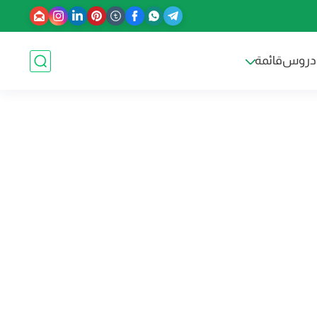
دروس
قائمة