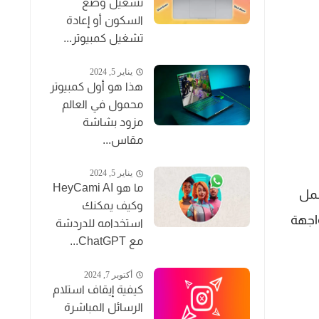
تشغيل وضع
السكون أو إعادة
تشغيل كمبيوتر...
يناير 5, 2024
هذا هو أول كمبيوتر
محمول في العالم
مزود بشاشة
مقاس...
يناير 5, 2024
ما هو HeyCami AI
شمل
وكيف يمكنك
بث عالية وواجهة
استخدامه للدردشة
مع ChatGPT...
أكتوبر 7, 2024
كيفية إيقاف استلام
الرسائل المباشرة