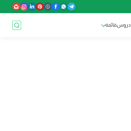
دروس
قائمة