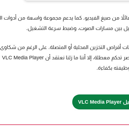
الوسائط VLC لأجهزة Google TV عدداً هائلاً من صيغ الفيديو. كما يدعم مجموعة واسعة من أدوات
تبديل بين مسارات الصوت، وضبط سرعة التشغيل.
محركات أقراص التخزين المحلية أو المتصلة. على الرغم من شكاوى
المستخدمين من واجهته التي قد تكون بها أخطاء وعناصر تحكم معطلة، إلا أننا ما زلنا نعتقد أن VLC Media Player
ظيفته بكفاءة.
VLC Me