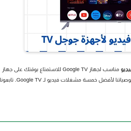
ديو
مناسب لجهاز Google TV للاستمتاع بوقتك على جهاز
التلفزيون. مع توفر العديد من مشغلات الفيديو، إليك توصياتنا لأفضل خمسة مشغلات فيديو لـ Google TV. تابعون