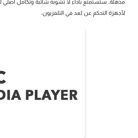
مذهلة. ستستمتع بأداء لا تشوبه شائبة وتكامل أصلي لم
لأجهزة التحكم عن بُعد في التلفزيون.