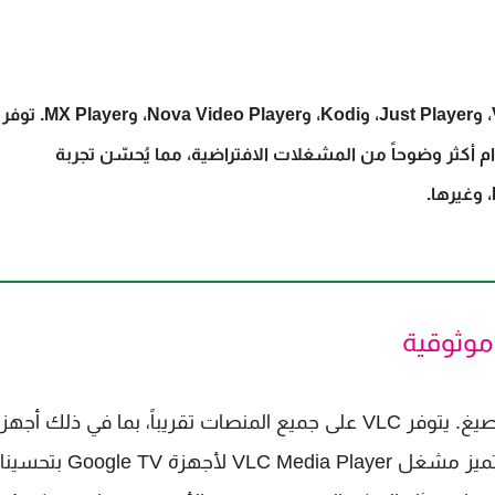
إليك أفضل 5 مشغلات فيديو لأجهزة جوجل تيفي: VLC، وJust Player، وKodi، وNova Video Player، وMX Player. توفر
ت تشغيلاً أكثر سلاسة، وواجهات استخدام أكثر وضوحاً من المشغلات الافتراضية، مما يُحسّن تجربة
برنامج VLC هو أفضل مشغل فيديو للاندرويد لجميع الصيغ. يتوفر VLC على جميع المنصات تقريباً، بما في ذلك أجه
التلفزيون. ومثل العديد من مشغلات الفيديو الأخرى، يتميز مشغل VLC Media Player لأج