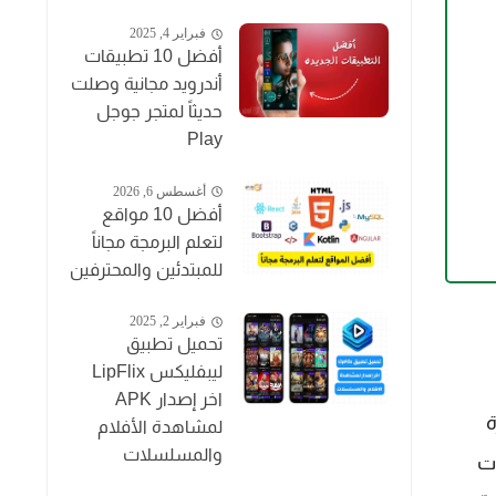
فبراير 4, 2025
أفضل 10 تطبيقات
أندرويد مجانية وصلت
حديثاً لمتجر جوجل
Play
أغسطس 6, 2026
أفضل 10 مواقع
لتعلم البرمجة مجاناً
للمبتدئين والمحترفين
فبراير 2, 2025
تحميل تطبيق
ليبفليكس LipFlix
اخر إصدار APK
زة
لمشاهدة الأفلام
والمسلسلات
هزة Google TV بتحسينات