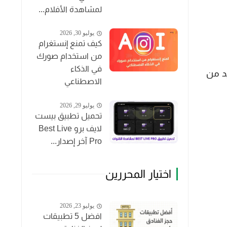
لمشاهدة الأفلام...
يوليو 30, 2026
كيف تمنع إنستغرام
من استخدام صورك
في الذكاء
متعة على التلفزيون. لحسن الحظ، يدعم Google TV العديد من
الاصطناعي
يوليو 29, 2026
تحميل تطبيق بيست
لايف برو Best Live
Pro آخر إصدار...
اختيار المحررين
يوليو 23, 2026
افضل 5 تطبيقات