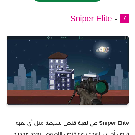
Sniper Elite
-
7
Sniper Elite
هي
لعبة قنص
بسيطة مثل أي لعبة
قنص أخرى، الهدف هو قنص اللصوص بعدد محدود