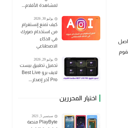
لمشاهدة الأفلام...
يوليو 30, 2026
كيف تمنع إنستغرام
من استخدام صورك
في الذكاء
واصل
الاصطناعي
قوم
يوليو 29, 2026
تحميل تطبيق بيست
لايف برو Best Live
Pro آخر إصدار...
اختيار المحررين
سبتمبر 5, 2021
PlayByte منصة