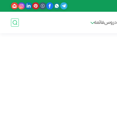
دروس
قائمة