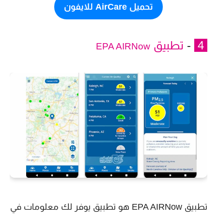
تحميل AirCare للايفون
4
-
تطبيق
EPA AIRNow
تطبيق EPA AIRNow هو تطبيق يوفر لك معلومات في