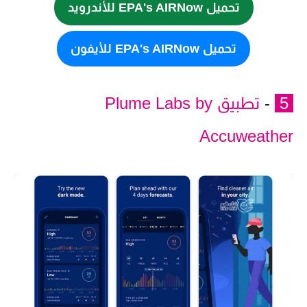
تحميل EPA's AIRNow للأندرويد
تحميل EPA's AIRNow للأيفون
5
-
تطبيق Plume Labs by
Accuweather