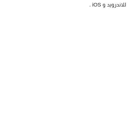
للاندرويد و iOS .