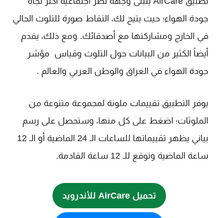
تطبيق AirCare يتبنى وجهة نظر اجتماعية أكثر تجاه
جودة الهواء؛ حيث يتيح لك، التقاط صورة للتلوث الحالي
في الخارج ومشاركتها مع أصدقائك. ومع ذلك، يقدم
أيضاً الكثير من البيانات حول التلوث وقياس مؤشر
جودة الهواء في العراق والوطن العربي والعالم .
يوفر التطبيق تقييمات ملونة لمجموعة متنوعة من
الملوثات؛ اضغط على كل منها، وستحصل على رسم
بياني يظهر تقييماتها للساعات الـ 24 الماضية أو الـ 12
ساعة الماضية وتوقع للـ 12 ساعة القادمة.
تحميل AirCare للأندرويد