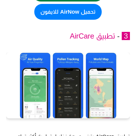
تحميل AirNow للايفون
3
-
تطبيق AirCare