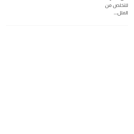
للتخلص من
الملل...