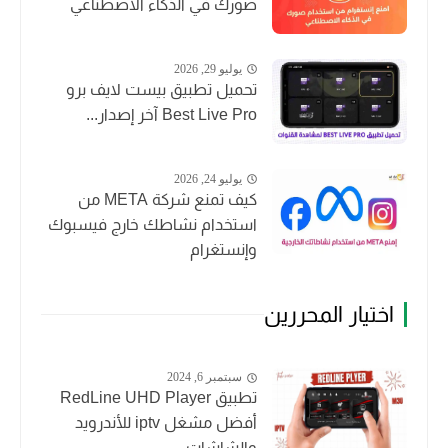
صورك في الذكاء الاصطناعي
يوليو 29, 2026
تحميل تطبيق بيست لايف برو
Best Live Pro آخر إصدار...
يوليو 24, 2026
كيف تمنع شركة META من
استخدام نشاطك خارج فيسبوك
وإنستغرام
اختيار المحررين
سبتمبر 6, 2024
تطبيق RedLine UHD Player
أفضل مشغل iptv للأندرويد
والشاشات