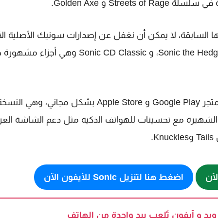
ا السابقة، لا يمكن أن نغفل عن إصدارات سونيك الأصلية ال
مثل : Sonic the Hedgehog Classic، Sonic The Hedgehog 2 Classic، و Sonic CD Classic وهي أجزاء 
لعبة Sonic the Hedgehog™ Classic متاحة الآن على متجر Google Play و Apple Store بشكل مجاني، وهي النس
ة الكلاسيكية الشهيرة مع تحسينات للهواتف الذكية مثل دعم الشاشة الع
اضغط هنا لتنزيل Sonic للآيفون الآن