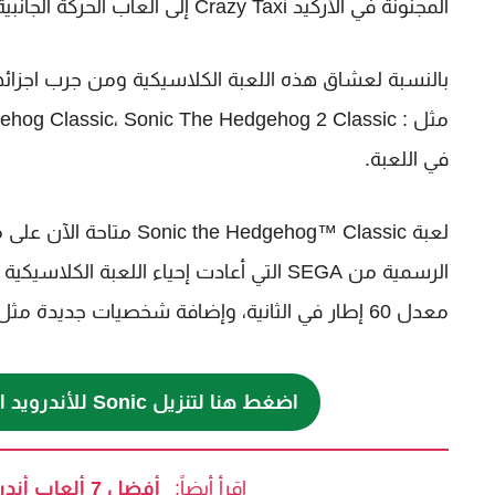
المجنونة في الأركيد Crazy Taxi إلى ألعاب الحركة الجانبية في سلسلة Streets of Rage و Golden Axe.
بالنسبة لعشاق هذه اللعبة الكلاسيكية ومن جرب اجزائه
في اللعبة.
الرسمية من SEGA التي أعادت إحياء اللعب
معدل 60 إطار في الثانية، وإضافة شخصيات جديدة مثل Tails وKnuckles.
اضغط هنا لتنزيل Sonic للأندرويد الآن
اقرأ أيضاً:
أفضل 7 ألعاب أندرويد و آيفون تُلعب بيد واحدة من الهاتف