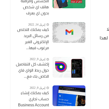
التجسس ومراقبة
هاتف اي شخص
بدون اي يعرف
إبريل 14, 2022
ا
كيف يمكنك التخلص
من رسائل البريد
لهذا
الإلكتروني الغير
مرغوب فيها...
إبريل 9, 2022
إكتشف كل التفاصيل
حول ربط الواي فاي
الخاص بك مع...
إبريل 9, 2022
كيف يمكنك إنشاء
حساب تجاري
Business Account