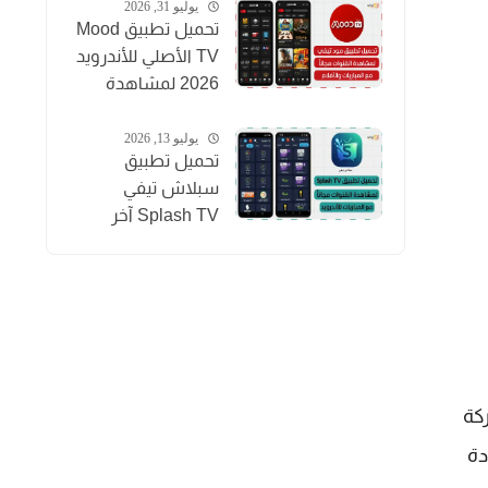
بث مباشر
يوليو 31, 2026
تحميل تطبيق Mood
TV الأصلي للأندرويد
2026 لمشاهدة
المباريات والقنوات
والأفلام
يوليو 13, 2026
تحميل تطبيق
سبلاش تيفي
Splash TV آخر
إصدار 2026
لمشاهدة القنوات
للاندرويد APK
كة
دة