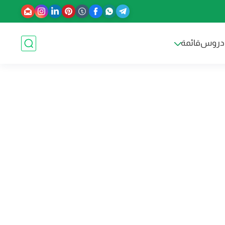
دروس
قائمة