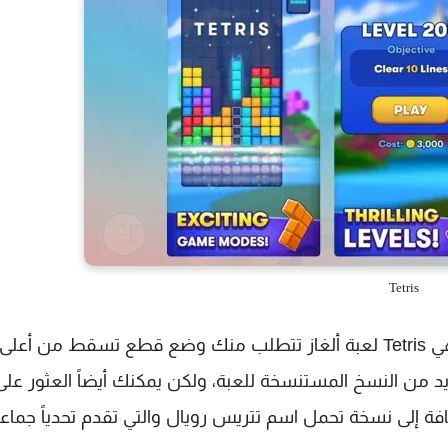
Tetris
بلا شك، واحدة من أشهر ألعاب الفيديو على الإطلاق هي Tetris لعبة ألغاز تتطلب منك وضع قطع تسقط من أعلى
د من النسخ المستنسخة للعبة، ولكن يمكنك أيضاً العثور على
 تم تطويره بواسطة شركة N3twork بالإضافة إلى نسخة تحمل اسم تتريس رويال والتي تقدم تحدياً جماعي