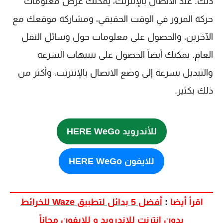
ذلك. عند الاتصال بالإنترنت، يمكنك عرض معلومات
حركة المرور في الوقت الحقيقي، ومشاركة موقعك مع
الآخرين، والحصول على معلومات حول وسائل النقل
العام. يمكنك أيضاً الحصول على تنبيهات السرعة
والتبديل بسرعة إلى وضع الاتصال بالإنترنت، وأكثر من
ذلك بكثير.
للأندرويد HERE WeGo
للايفون HERE WeGo
اقرأ أيضا
:
أفضل 5 بدائل لتطبيق Waze للخرائط
بدون انترنت للاندرويد و للايفون مجاناً