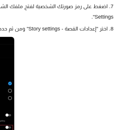
Settings".
اختر "إعدادات القصة - Story settings" ومن ثم حدد "حفظ القصة في الأرشيف - Save the story to archive".