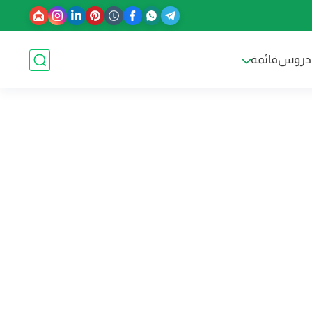
دروس
قائمة