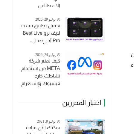
الاصطناعي
يوليو 29, 2026
تحميل تطبيق بيست
لايف برو Best Live
Pro آخر إصدار...
ن
يوليو 24, 2026
كيف تمنع شركة
GIFs)، أو إنشاء
META من استخدام
نشاطك خارج
فيسبوك وإنستغرام
اختيار المحررين
يوليو 9, 2021
يمكنك الآن قيادة