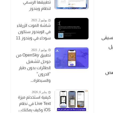
تطبيقها الرسمي
لنظام ويندوز
يوليو 2, 2021
شاشة الموت الزرقاء
في الويندوز ستكون
وسيقى
سوداء في ويندوز 11
يل
يوليو 1, 2021
تطبيق OpenSky من
جوجل لتشغيل
الطائرات بدون طيار
قصص
"الدرون"
والسيطرة...
يناير 6, 2026
كيفية استخدتم ميزة
Live Text في نظام
iOS وكيف يمكنك...