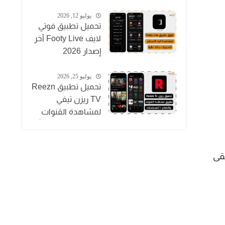
المباريات والقنوات
والأفلام
يوليو 12, 2026
تحميل تطبيق فوتي
لايف Footy Live آخر
إصدار 2026
لمشاهدة المباريات
بث مباشر
يوليو 25, 2026
تحميل تطبيق Reezn
TV ريزن تيفي
لمشاهدة القنوات
والمسلسلات مجاناً
للاندرويد
قى