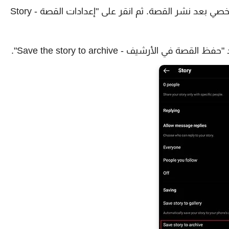
اضغط على رمز صورتك الشخصية لفتح ملفك الشخصي بعد نشر القصة. ثم انقر على "إعدادات القصة - Story