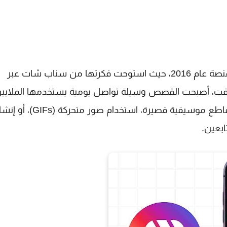
تُعتبر قصص إنستغرام من أبرز الميزات التي أطلقتها المنصة عام 2016، حيث استوحت فكرتها من سناب شات عبر
بعد 24 ساعة. ومع مرور الوقت، أصبحت القصص وسيلة تواصل يومية يستخدمها الملايي
حول العالم، إذ تتيح إضافة تأثيرات بصرية مميزة، إدراج مقاطع موسيقية قصيرة، استخدام صور متحركة (
ابعين.