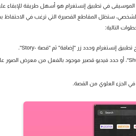
لموسيقى في تطبيق إنستغرام هو أسهل طريقة للإبقاء علي
الشخصي، ستظل المقاطع القصيرة التي ترغب في الاحتفاظ به
طوات التالية:
يق إنستغرام وحدد زر "إضافة" ثم "قصة -Story".
قم بتصوير فيديو جديد باستخدام زر "الالتقاط -Shutter"، أو حدد فيديو قصير موجود بالفعل من معرض الصور 
في الجزء العلوي من القصة.