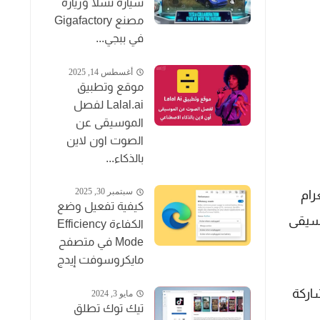
سيارة تسلا وزيارة
مصنع Gigafactory
في ببجي...
أغسطس 14, 2025
موقع وتطبيق
Lalal.ai لفصل
الموسيقى عن
الصوت اون لاين
بالذكاء...
سبتمبر 30, 2025
رام
كيفية تفعيل وضع
ى تنزيل الموسيقى
الكفاءة Efficiency
Mode في متصفح
مايكروسوفت إيدج
اركة
مايو 3, 2024
تيك توك تطلق