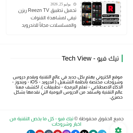
يوليو 25, 2026
تحميل تطبيق Reezn TV ريزن
تيفي لمشاهدة القنوات
والمسلسلات مجاناً للاندرويد
تيك فيو - Tech View
موقع الكتروني يهتم بكل جديد في عالم التقنية ويقدم دروس
وشروحات مختصة بأنظمة التشغيل ( أندرويد - iOS - ويندوز -
الذكاء الاصطناعي - تعلم البرمجة - تطبيقات ). اكتشف معنا
عالم التقنية واستفد من الدروس اليومية التي نقدمها بشكل
حصري.
جميع الحقوق محفوظة ©
تيك فيو - كل ما يخص التقنية من
اخبار وشروحات