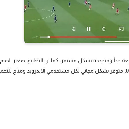
ها تطبيق JAGO TV سيرفرات سريعة جداً ومتجددة بشكل مستمر. كما ان التطبيق صغير الحجم
يستنفذ الكثير من مساحة الهاتف. أخيراً تطبيق JAGO TV متوفر بشكل مجاني لكل مستخدمي الاندرويد ومتاح للت