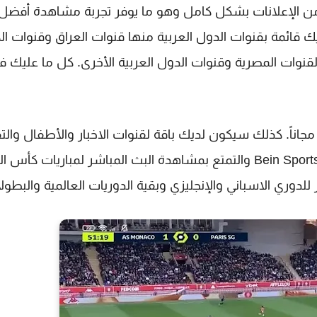
ي من الإعلانات بشكل كامل وهو ما يوفر تجربة مشاهدة أفضل
 قائمة بقنوات الدول العربية منها قنوات العراق وقنوات ال
القنوات المصرية وقنوات الدول العربية الأخرى. كل ما عليك ف
MBC وقنوات OSN سيكون متاح مجاناً. كذلك سيكون لديك باقة لقنوات الاخبار والأطفال وال
والاهم من هذا يمكنك مشاهدة البث المباشر لقنوات Bein Sports والتمتع بمشاهدة البث المباشر لمباريات ك
وري الاسباني والإنجليزي وبقية الدوريات العالمية والبطول