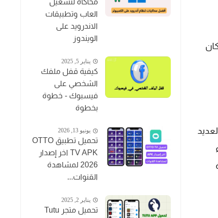
محاكاة لتشغيل
العاب وتطبيقات
الاندرويد على
الويندوز
ل مكان
يناير 5, 2025
كيفية قفل ملفك
الشخصي على
فيسبوك - خطوة
بخطوة
لعديد
يونيو 13, 2026
تحميل تطبيق OTTO
TV APK اخر إصدار
2026 لمشاهدة
القنوات...
يناير 2, 2025
تحميل متجر Tutu