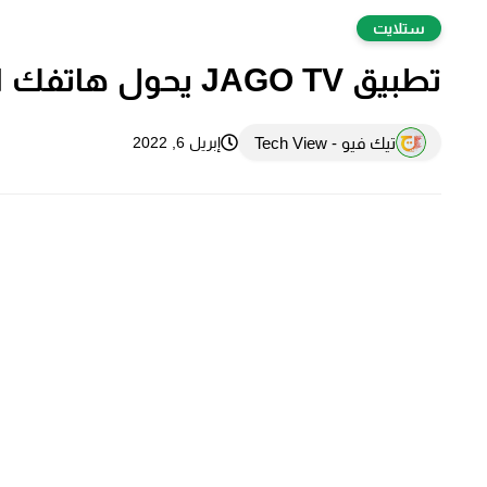
ستلايت
تطبيق JAGO TV يحول هاتفك الى تلفاز مجاني
تيك فيو - Tech View
إبريل 6, 2022