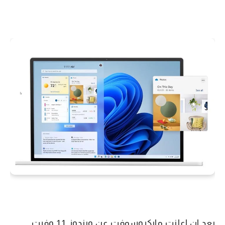
بعد ان اعلنت مايكروسوفت عن ويندوز 11 وفرت