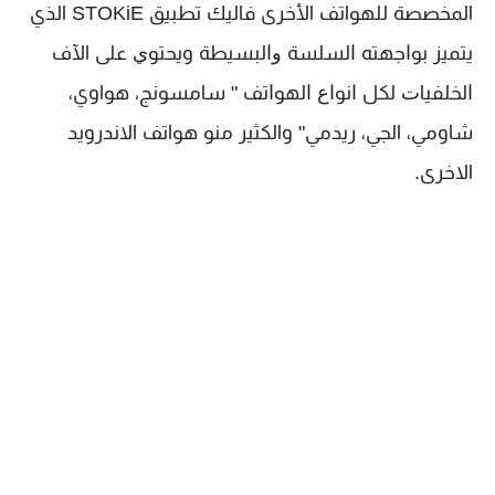
المخصصة للهواتف الأخرى فاليك تطبيق STOKiE الذي
يتميز ﺑﻮﺍﺟﻬﺘﻪ ﺍﻟﺴﻠﺴﺔ ﻭﺍﻟﺒﺴﻴﻄﺔ وﻳﺤﺘﻮﻱ ﻋﻠﻰ الآف
ﺍﻟﺨﻠﻔﻴﺎﺕ ﻟﻜﻞ ﺍﻧﻮﺍﻉ ﺍﻟﻬﻮﺍﺗﻒ " سامسونج، هواوي،
شاومي، الجي، ريدمي" والكثير منو هواتف الاندرويد
الاخرى.