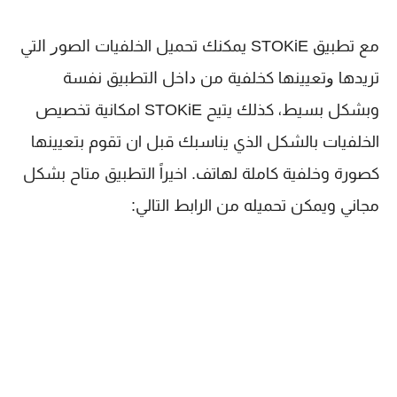
مع تطبيق STOKiE ﻳﻤﻜﻨﻚ تحميل الخلفيات ﺍﻟﺼﻮﺭ ﺍﻟﺘﻲ
ﺗﺮﻳﺪﻫﺎ ﻭﺗﻌﻴﻴﻨﻬﺎ ﻛﺨﻠﻔﻴﺔ من ﺩﺍﺧﻞ ﺍﻟﺘﻄﺒﻴﻖ نفسة
وبشكل بسيط، كذلك ﻳﺘﻴﺢ STOKiE امكانية تخصيص
الخلفيات بالشكل الذي يناسبك قبل ان تقوم بتعيينها
كصورة وخلفية كاملة لهاتف. اخيراً التطبيق متاح بشكل
مجاني ويمكن تحميله من الرابط التالي: