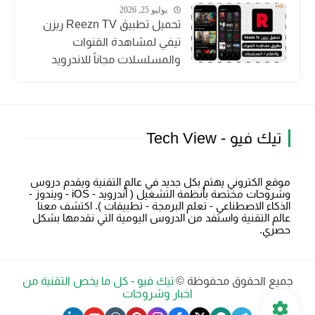
يوليو 25, 2026
تحميل تطبيق Reezn TV ريزن
تيفي لمشاهدة القنوات
والمسلسلات مجاناً للاندرويد
تيك فيو - Tech View
موقع الكتروني يهتم بكل جديد في عالم التقنية ويقدم دروس
وشروحات مختصة بأنظمة التشغيل ( أندرويد - iOS - ويندوز -
الذكاء الاصطناعي - تعلم البرمجة - تطبيقات ). اكتشف معنا
عالم التقنية واستفد من الدروس اليومية التي نقدمها بشكل
حصري.
جميع الحقوق محفوظة ©
تيك فيو - كل ما يخص التقنية من
اخبار وشروحات