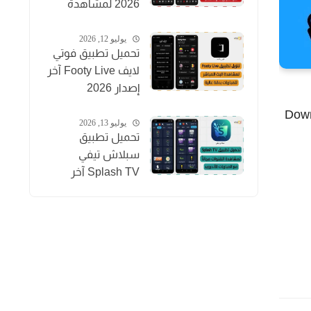
2026 لمشاهدة
المباريات والقنوات
والأفلام
يوليو 12, 2026
تحميل تطبيق فوتي
لايف Footy Live آخر
إصدار 2026
لمشاهدة المباريات
سهل جداً كما يوفر التطبيق أداة مدير التحميل Download
بث مباشر
يوليو 13, 2026
تحميل تطبيق
سبلاش تيفي
Splash TV آخر
إصدار 2026
لمشاهدة القنوات
للاندرويد APK