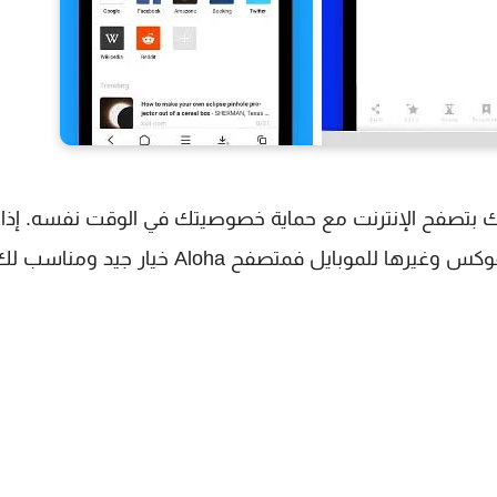
ت رائع يسمح لك بتصفح الإنترنت مع حماية خصوصيتك في الوقت نفسه. إذ
تبحث عن بديل للمتصفحات المعروفة متل كروم وفايرفوكس وغيرها للموبايل فمتصفح Aloha خيار جيد ومناس