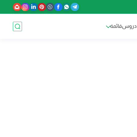
دروس
قائمة