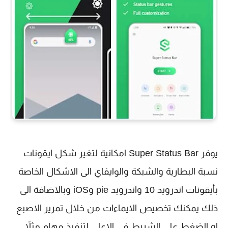
يوفر Super Status Bar امكانية لتغير شكل ايقونات
نسبة البطارية والشبكة والوايفاي الى الاشكال الخاصة
بأيقونات اندرويد 10 واندرويد pie وiOS وبالاضافة الى
ذلك يمكنك تخصيص الايماءات من خلال تمرير الاصبع
او الضغط على الشريط في الاعلى لتنفيذ مهام مثلاً