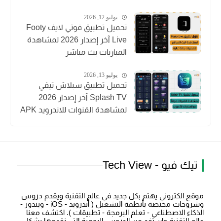
يوليو 12, 2026
تحميل تطبيق فوتي لايف Footy
Live آخر إصدار 2026 لمشاهدة
المباريات بث مباشر
يوليو 13, 2026
تحميل تطبيق سبلاش تيفي
Splash TV آخر إصدار 2026
لمشاهدة القنوات للاندرويد APK
تيك فيو - Tech View
موقع الكتروني يهتم بكل جديد في عالم التقنية ويقدم دروس
وشروحات مختصة بأنظمة التشغيل ( أندرويد - iOS - ويندوز -
الذكاء الاصطناعي - تعلم البرمجة - تطبيقات ). اكتشف معنا
عالم التقنية واستفد من الدروس اليومية التي نقدمها بشكل