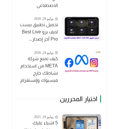
الاصطناعي
يوليو 29, 2026
تحميل تطبيق بيست
لايف برو Best Live
Pro آخر إصدار...
يوليو 24, 2026
كيف تمنع شركة
META من استخدام
نشاطك خارج
فيسبوك وإنستغرام
اختيار المحررين
يوليو 16, 2021
5 اشياء عليك