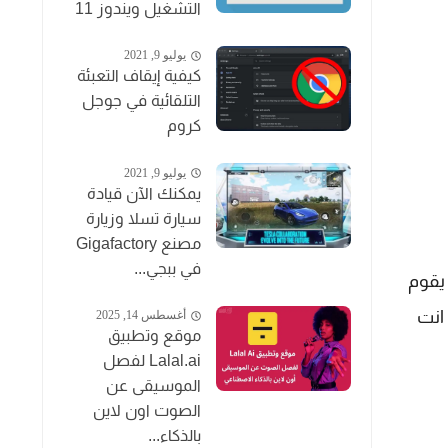
التشغيل ويندوز 11
يوليو 9, 2021
كيفية إيقاف التعبئة
التلقائية في جوجل
كروم
يوليو 9, 2021
يمكنك الآن قيادة
سيارة تسلا وزيارة
مصنع Gigafactory
في ببجي...
اً "، يقوم
انت
أغسطس 14, 2025
موقع وتطبيق
Lalal.ai لفصل
الموسيقى عن
الصوت اون لاين
بالذكاء...