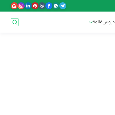
دروس
قائمة