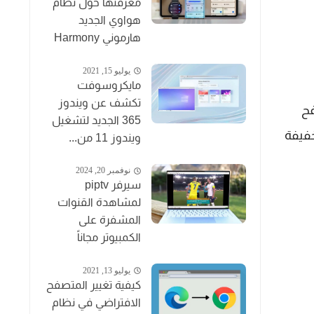
معرفتها حول نظام
هواوي الجديد
هارموني Harmony
يوليو 15, 2021
مايكروسوفت
تكشف عن ويندوز
فح
365 الجديد لتشغيل
فيفة
ويندوز 11 من...
نوفمبر 20, 2024
سيرفر piptv
لمشاهدة القنوات
المشفرة على
الكمبيوتر مجاناً
يوليو 13, 2021
كيفية تغيير المتصفح
الافتراضي في نظام