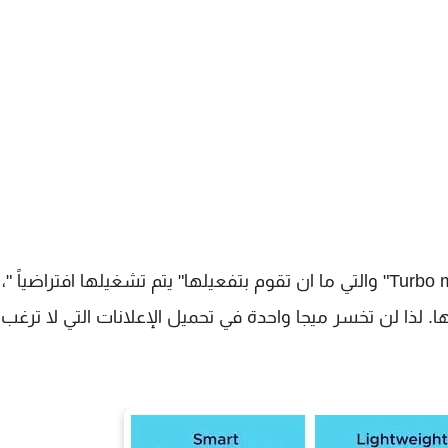
إن أهم ميزة يقدمها متصفح Firefox Lite تسمى "Turbo mode" والتي ما ان تقوم بتفعيلها" يتم تشغيلها افتراضي
. لذا لن تخسر ميجا واحدة في تحميل الإعلانات التي لا ترغب 