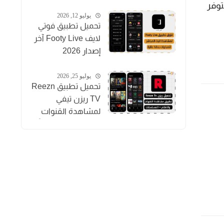
المباريات والقنوات
ية الخاصة بالتصفح يمكنك ان تجدها في هذا التطبيق. متصفح Firefox Lite متوفر
والأفلام
يوليو 12, 2026
تحميل تطبيق فوتي
لايف Footy Live آخر
إصدار 2026
لمشاهدة المباريات
بث مباشر
يوليو 25, 2026
تحميل تطبيق Reezn
TV ريزن تيفي
لمشاهدة القنوات
والمسلسلات مجاناً
للاندرويد