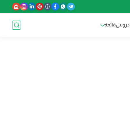
دروس
قائمة