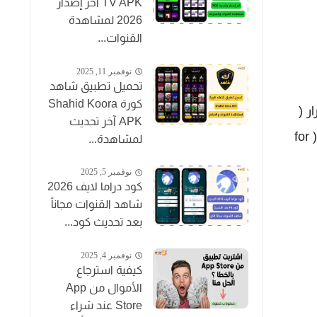
TV APK آخر إصدار
2026 لمشاهدة
القنوات...
نوفمبر 11, 2025
تحميل تطبيق شاهد
كورة Shahid Koora
ر (
APK آخر تحديث
for و while) فقط الاختلاف بينها وبينهم أن عبارة do - while التكرارية تنفذ ما بين قوسيها ثم تتحقق من الشرط أما ( for
لمشاهدة...
نوفمبر 5, 2025
كود دراما لايف 2026
شاهد القنوات مجاناً
بعد تحديث كود...
نوفمبر 4, 2025
كيفية استرجاع
الأموال من App
Store عند شراء