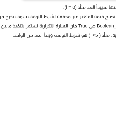
قف الذي عندما تصبح قيمة المتغير غير محققة لشرط التوقف سوف يخرج م
عبارة while بمعنى أخر مادام نتيجة اختبار الـ Boolean_Expression هي True فان العبارة التكرارية تستمر بتنفيذ مابين