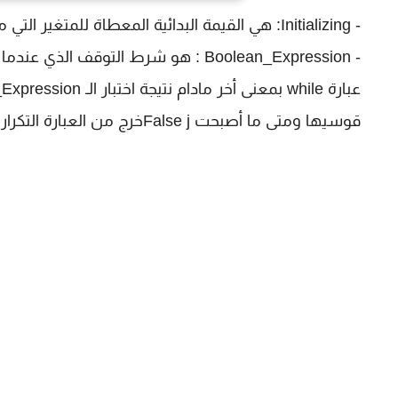
- Initializing: هي القيمة البدائية المعطاة للمتغير التي منها سيبدأ العد مثلاً (i = 0).
- Boolean_Expression : هو شرط التو
قوسيها ومتى ما أصبحت False jخرج من العبارة التكرارية. مثلاً ( i<5 ) هو شرط التوقف ويبدأ العد من الواحد.