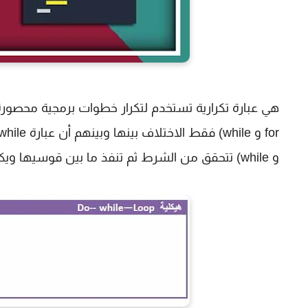
هي عبارة تكرارية تستخدم لتكرار خطوات برمجية محصورة 
و while) تتحقق من الشرط ثم تنفذ ما بين قوسيها ويكون الشكل العام لها.