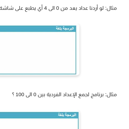
مثال: لو أردنا عداد يعد من 0 الى 4 أي يطبع على شاشة التنفيذ من الارقام من 0 الى 4 ؟
مثال: برنامج لجمع الإعداد الفردية بين 0 الى 100 ؟