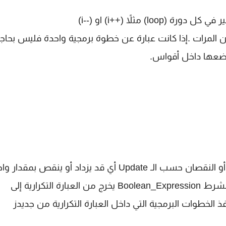
 عدد من المرات .إذا كانت عبارة عن خطوة برمجية واحدة فليس بحاج
ضعها داخل أقواس.
أن المتغير يبدأ بقيمة بدائية Initializing ويستمر بالزيادة أو النقصان حسب الـ Update أي قد يزداد أو ينقص 
أكثر من واحد ومتى ما أصبح قيمة المتغير غير محققة للشرط Boolean_Expression يخرج من العبارة التكرارية إلى
 الخطوات البرمجية التي داخل العبارة التكرارية من جديدز