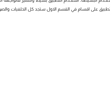
ستخدام البسيطة. استخدام التطبيق بسيط ومتميز فالواجهة ال
تطبيق على اقسام في القسم الاول ستجد كل الخلفيات والصو