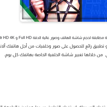
WallCr هو تطبيق رائع للحصول على صور وخلفيات من أجل هاتفك ألان
 من خلالها تغيير شاشة الخلفية الخاصة بهاتفك كل يوم.