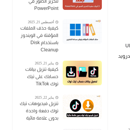
لتحرير الصور في
PowerPoint
أغسطس 21, 2025
كيفية حذف الملفات
المؤقتة في الويندوز
باستخدام Disk
تطبيق الصور المتميز Wallcraft يوفر هذا التطبيق خلفيات حصرية مطابقة لحجم شاشة الهاتف وصور عالية الدقة Full HD و Ultr HD 4K 
Cleanup
درويد
يناير 21, 2025
كيفية تنزيل بيانات
حسابك على تيك
توك TikTok
يناير 22, 2025
تنزيل فيديوهات تيك
توك دفعة واحدة
بدون علامة مائية