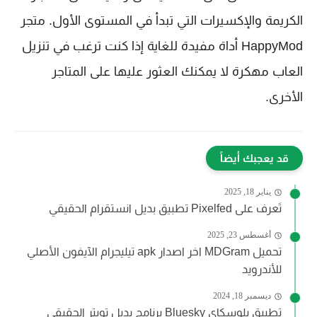
الكريمة والإكسيرات التي تبدأ في المستوى الأول. متجر
HappyMod أداة مفيدة للغاية إذا كنت ترغب في تنزيل
العاب مهكرة لا يمكنك العثور عليها على المتاجر
الأخرى.
قد يعجبك أيضاً
يناير 18, 2025
تَعرف على Pixelfed تطبيق بديل انستقرام الحقيقي
أغسطس 23, 2025
تحميل MDGram اخر اصدار apk تيليجرام الآيفون الأصلي
للأندرويد
ديسمبر 18, 2024
تطبيق بلوسكاي Bluesky برنامج بديل تويتر الحقيقي