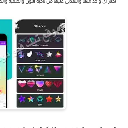
تختار اي واحد منها والتعديل عليها من ناحية اللون والخلفية والكتابة من خلال