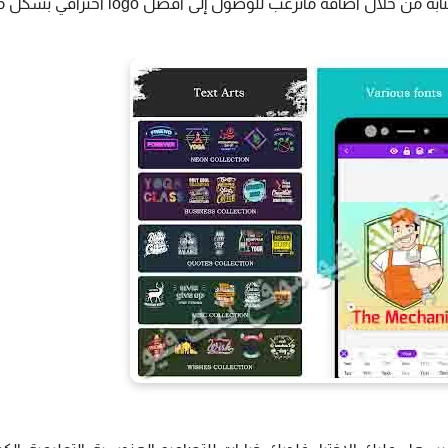
 اضافة ماترغب للوصول إلى افضل logo احترافي بشكل مجاني. 