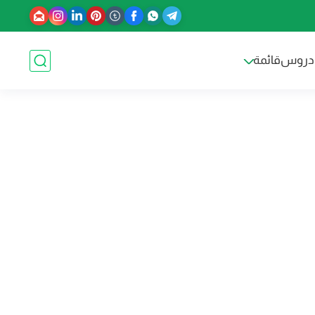
دروس
قائمة