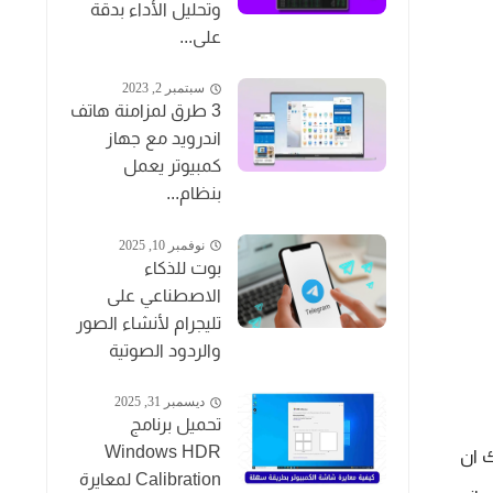
وتحليل الأداء بدقة
على...
سبتمبر 2, 2023
3 طرق لمزامنة هاتف
اندرويد مع جهاز
كمبيوتر يعمل
بنظام...
نوفمبر 10, 2025
بوت للذكاء
الاصطناعي على
تليجرام لأنشاء الصور
والردود الصوتية
ديسمبر 31, 2025
تحميل برنامج
Windows HDR
تمتاز بسهولة الاستخدام ولديك ثلاثة تبيوبات واقسام في القسم الاول لديك قوالب جاهزة للاستخدام يمكنك ان 
Calibration لمعايرة