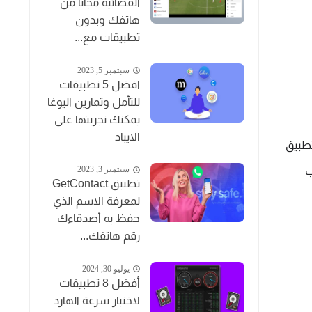
الفضائية مجاناً من
هاتفك وبدون
تطبيقات مع...
سبتمبر 5, 2023
افضل 5 تطبيقات
للتأمل وتمارين اليوغا
يمكنك تجربتها على
الايباد
تطبيق 
سبتمبر 3, 2023
Logo maker يوفر لك ميزة الحصول على لوجو احترافي بشكل مجاني من خلال قوالب جاهزة للتعديل عليها تصل الى اكثر من 100 قالب 
تطبيق GetContact
لمعرفة الاسم الذي
حفظ به أصدقاءك
رقم هاتفك...
يوليو 30, 2024
أفضل 8 تطبيقات
لاختبار سرعة الهارد