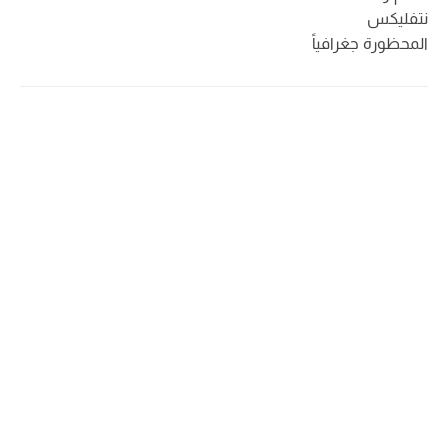
نتفليكس
المحظورة جغرافياً