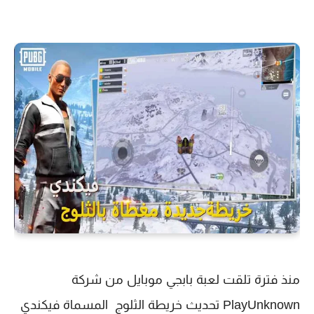
منذ فترة تلقت لعبة بابجي موبايل من شركة
PlayUnknown تحديث خريطة الثلوج المسماة فيكندي