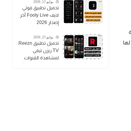
والأفلام
يوليو 12, 2026
تحميل تطبيق فوتي
لايف Footy Live آخر
إصدار 2026
لمشاهدة المباريات
ة
بث مباشر
يوليو 25, 2026
لها
تحميل تطبيق Reezn
TV ريزن تيفي
لمشاهدة القنوات
والمسلسلات مجاناً
للاندرويد