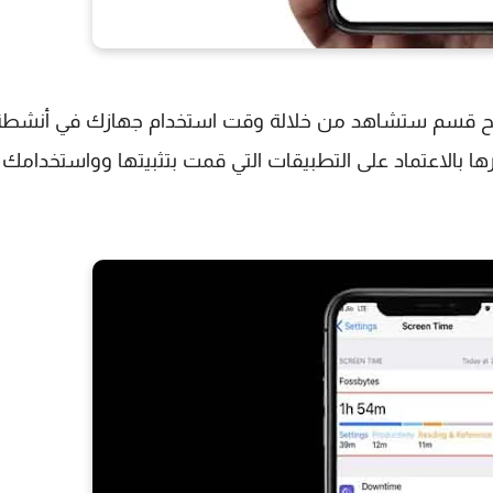
ضغط على "وقت الشاشة Screen Time" سفتح قسم ستشاهد من خلالة وقت استخدام جهازك في أنشط
رها بالاعتماد على التطبيقات التي قمت بتثبيتها وواستخدامك 