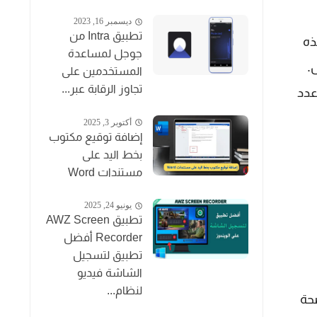
ديسمبر 16, 2023
تطبيق Intra من
iPa. باستخدام هذه
جوجل لمساعدة
iP بشكا مفصل.
المستخدمين على
تجاوز الرقابة عبر...
عدد
أكتوبر 3, 2025
إضافة توقيع مكتوب
بخط اليد على
مستندات Word
يونيو 24, 2025
تطبيق AWZ Screen
Recorder أفضل
تطبيق لتسجيل
الشاشة فيديو
لنظام...
"وقت الشاشة Screen Time" الموضحة