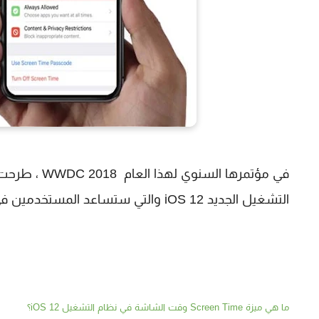
التشغيل الجديد iOS 12 والتي ستساعد المستخدمين في تعقب التطبيقات و وضع حد لاستخدامها .
ما هي ميزة Screen Time وقت الشاشة في نظام التشغيل iOS 12؟