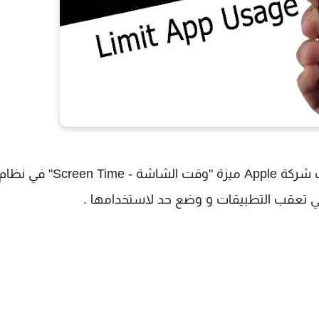
في مؤتمرها السنوي لهذا العام WWDC 2018 ، طرحت شركة Apple ميزة "وقت الشاشة - Screen Time" في نظ