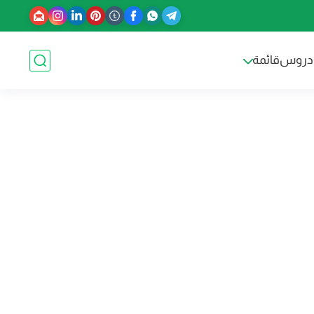
دروس
قائمة