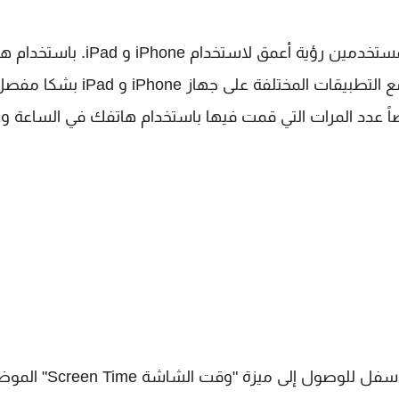
قامت شركة Apple بإضافة ميزة وقت الشاشة لتوفرللمستخدمين رؤية أعمق لاستخدام iPhone و d
الميزة ، مع Screen Time ستتمكن من تتبع تفاعلاتك مع التطبيقات المختلفة على جهاز iPhone و ad
 عدد المرات التي قمت فيها باستخدام هاتفك في الساعة و
1- للوصول الى هذة الميزة انقر على "الإعدادات" ومرر لأسفل للوصول إلى ميزة 