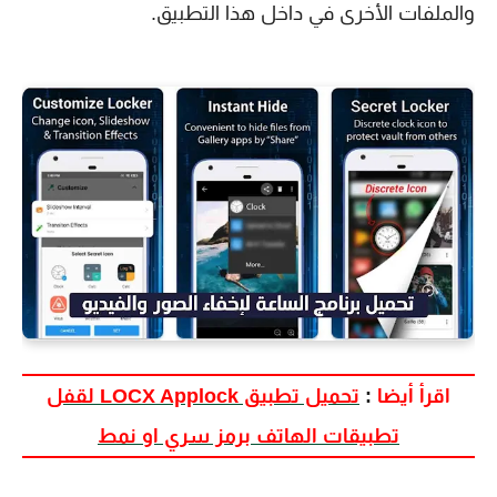
والملفات الأخرى في داخل هذا التطبيق.
اقرأ أيضا
:
تحميل تطبيق LOCX Applock لقفل
تطبيقات الهاتف برمز سري او نمط