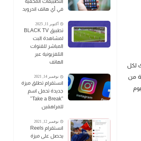
التطبيقات المخفية
في أي هاتف اندرويد
أكتوبر 11, 2025
تطبيق BLACK TV
لمشاهدة البث
المباشر للقنوات
التلفزيونية عبر
الهاتف
تيك لكل
يارتة من
نوفمبر 14, 2021
انستقرام تطلق ميزة
يوم
جديدة تحمل اسم
"Take a Break"
للمراهقين
نوفمبر 12, 2021
انستقرام Reels
يحصل على ميزة