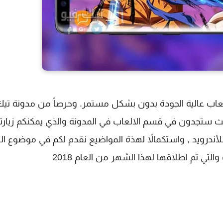
Andr العمل على إخراج الألعاب عالية الجودة بدون بشكل مستمر. وحرصاً من مدونة 
يها على تقديم جديد العاب الاندرويد لعام 2018 خيث ستجدون في قسم الالعاب في المدونة والذي يمكنكم ز
ندرويد , واستكمالاً لهذة المواضيع نقدم لكم في موضوع ال