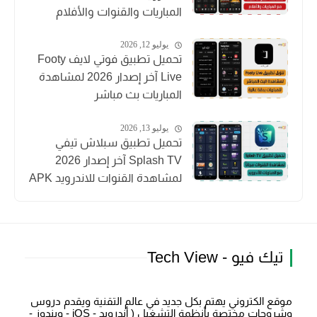
المباريات والقنوات والأفلام
يوليو 12, 2026
تحميل تطبيق فوتي لايف Footy
Live آخر إصدار 2026 لمشاهدة
المباريات بث مباشر
يوليو 13, 2026
تحميل تطبيق سبلاش تيفي
Splash TV آخر إصدار 2026
لمشاهدة القنوات للاندرويد APK
تيك فيو - Tech View
موقع الكتروني يهتم بكل جديد في عالم التقنية ويقدم دروس
وشروحات مختصة بأنظمة التشغيل ( أندرويد - iOS - ويندوز -