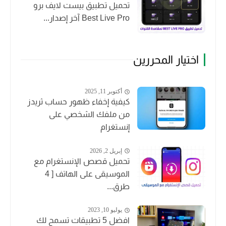
تحميل تطبيق بيست لايف برو
Best Live Pro آخر إصدار...
اختيار المحررين
أكتوبر 11, 2025
كيفية إخفاء ظهور حساب ثريدز
من ملفك الشخصي على
إنستغرام
إبريل 2, 2026
تحميل قصص الإنستغرام مع
الموسيقى على الهاتف [ 4
طرق...
يوليو 10, 2023
افضل 5 تطبيقات تسمح لك