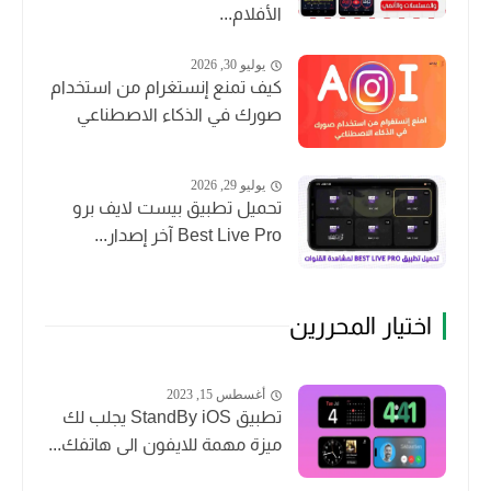
الأفلام...
يوليو 30, 2026
كيف تمنع إنستغرام من استخدام
صورك في الذكاء الاصطناعي
يوليو 29, 2026
تحميل تطبيق بيست لايف برو
Best Live Pro آخر إصدار...
اختيار المحررين
أغسطس 15, 2023
تطبيق StandBy iOS يجلب لك
ميزة مهمة للايفون الى هاتفك...