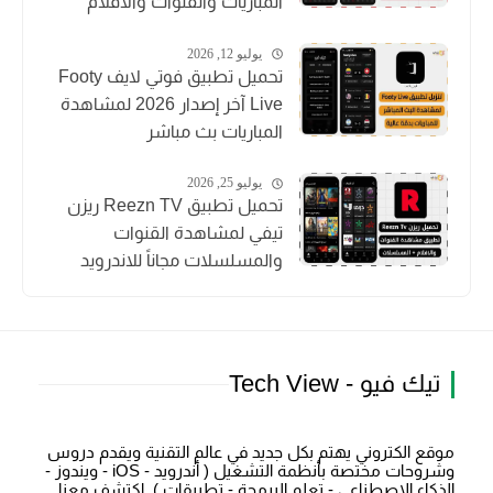
المباريات والقنوات والأفلام
يوليو 12, 2026
تحميل تطبيق فوتي لايف Footy
Live آخر إصدار 2026 لمشاهدة
المباريات بث مباشر
يوليو 25, 2026
تحميل تطبيق Reezn TV ريزن
تيفي لمشاهدة القنوات
والمسلسلات مجاناً للاندرويد
تيك فيو - Tech View
موقع الكتروني يهتم بكل جديد في عالم التقنية ويقدم دروس
وشروحات مختصة بأنظمة التشغيل ( أندرويد - iOS - ويندوز -
الذكاء الاصطناعي - تعلم البرمجة - تطبيقات ). اكتشف معنا